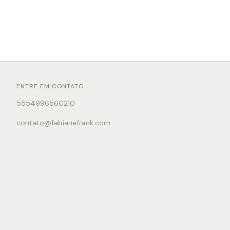
ENTRE EM CONTATO
5554996560210
contato@fabianefrank.com